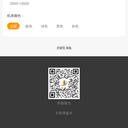
3500-10000
机身颜色：
全部
银色
绿色
黑色
灰色
共
0
页
0
条
客服微信
非商用版本